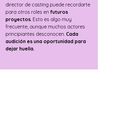
director de casting puede recordarte 
para otros roles en 
futuros 
proyectos
. Esto es algo muy 
frecuente, aunque muchos actores 
principiantes desconocen. 
Cada 
audición es una oportunidad para 
dejar huella.
BONUS: Claves para 
mejorar en cada casting
Para avanzar en tu carrera actoral, 
es fundamental 
seguir 
formándote
 con cursos y talleres de 
interpretación y casting, y al mismo 
tiempo 
crear una red de 
contactos
 en la industria. Ambas 