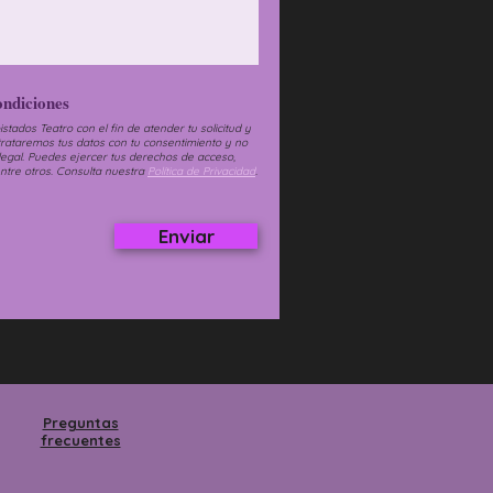
ondiciones
tados Teatro con el fin de atender tu solicitud y
 trataremos tus datos con tu consentimiento y no
legal. Puedes ejercer tus derechos de acceso,
entre otros. Consulta nuestra
Política de Privacidad
.
Enviar
Preguntas
frecuentes