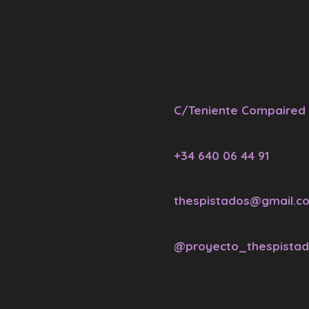
C/Teniente Compaired 
+34 640 06 44 91
thespistados@gmail.c
@proyecto_thespista