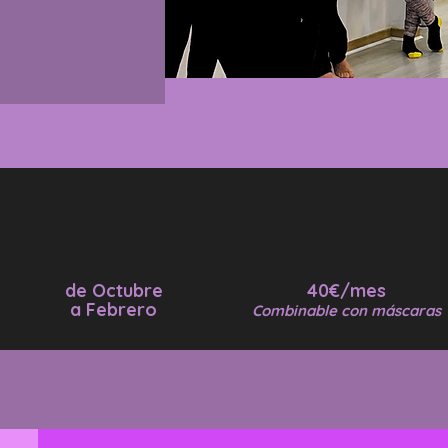
de Octubre
40€/mes
a Febrero
Combinable con máscaras