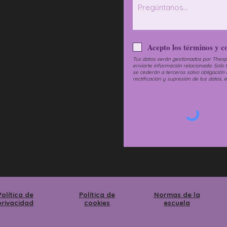
Acepto los términos y c
Tus datos serán gestionados por Thespis
enviarte información relacionada. Solo
se cederán a terceros salvo obligación 
rectificación y supresión de tus datos, 
Política de
Política de
Normas de la
privacidad
cookies
escuela