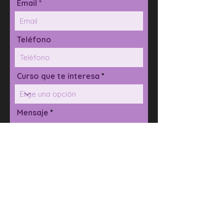
Email *
Teléfono
Curso que te interesa
Mensaje
Acepto los términos y condiciones
Tus datos serán gestionados por Thespistados Teatro
con el fin de atender tu solicitud y enviarte información
relacionada. Solo trataremos tus datos con tu
consentimiento y no se cederán a terceros salvo
obligación legal. Puedes ejercer tus derechos de
acceso, rectificación y supresión de tus datos, entre