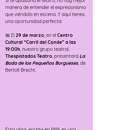
Si te apasiona el teatro, no hay mejor 
manera de entender el expresionismo 
que viéndolo en escena. Y aquí tienes 
una oportunidad perfecta:
📅 El 
29 de marzo
, en el 
Centro 
Cultural “Carril del Conde” a las 
19:00h
, nuestro grupo teatral, 
Thespistados Teatro
, presentará 
La 
Boda de los Pequeños Burgueses
, de 
Bertolt Brecht.
Esta obra, escrita en 1919, es una 