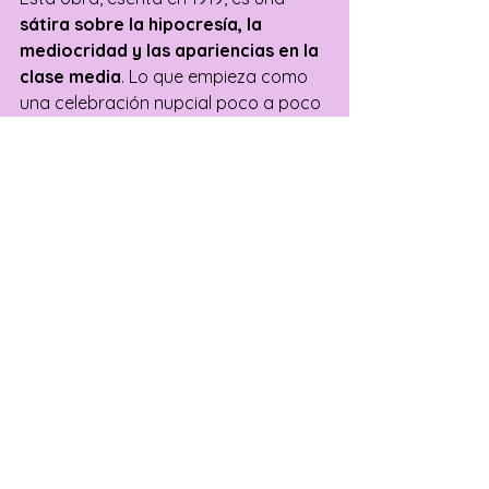
sátira sobre la hipocresía, la 
mediocridad y las apariencias en la 
clase media
. Lo que empieza como 
una celebración nupcial poco a poco 
se convierte en un caos revelador de 
verdades incómodas. 
Comicidad y 
crítica social se entrelazan
 para 
mostrar la fragilidad de las 
convenciones burguesas.
Hoy, más de un siglo después, el 
mensaje de Brecht sigue vigente. La 
obsesión por las apariencias, el 
consumismo desmedido y la 
precariedad emocional siguen 
presentes en nuestra sociedad. Y el 
teatro
 sigue siendo la 
mejor 
herramienta para analizarnos y 